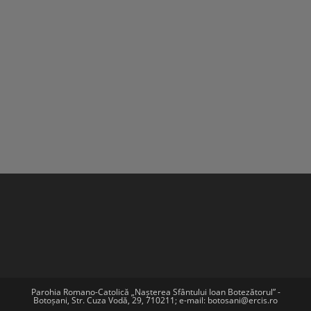
Parohia Romano-Catolică „Nașterea Sfântului Ioan Botezătorul” -
Botoșani, Str. Cuza Vodă, 29, 710211; e-mail: botosani@ercis.ro