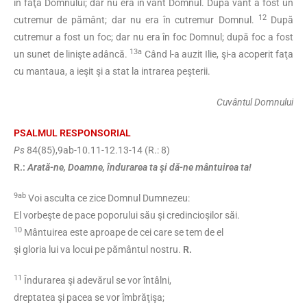
în faţa Domnului; dar nu era în vânt Domnul. După vânt a fost un
12
cutremur de pământ; dar nu era în cutremur Domnul.
După
cutremur a fost un foc; dar nu era în foc Domnul; după foc a fost
13a
un sunet de linişte adâncă.
Când l-a auzit Ilie, şi-a acoperit faţa
cu mantaua, a ieşit şi a stat la intrarea peşterii.
Cuvântul Domnului
PSALMUL RESPONSORIAL
Ps
84(85),9ab-10.11-12.13-14 (R.: 8)
R.:
Arată-ne, Doamne, îndurarea ta şi dă-ne mântuirea ta!
9ab
Voi asculta ce zice Domnul Dumnezeu:
El vorbeşte de pace poporului său şi credincioşilor săi.
10
Mântuirea este aproape de cei care se tem de el
şi gloria lui va locui pe pământul nostru.
R.
11
Îndurarea şi adevărul se vor întâlni,
dreptatea şi pacea se vor îmbrăţişa;