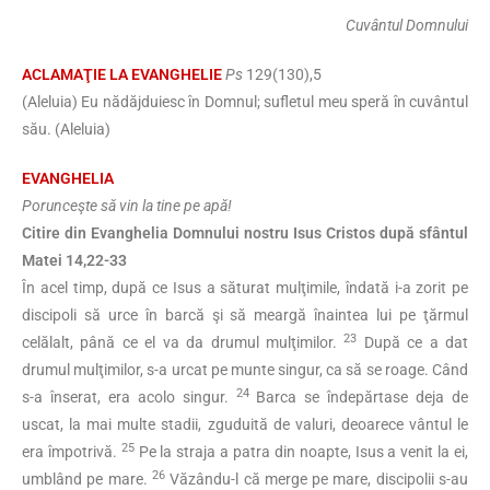
Cuvântul Domnului
ACLAMAŢIE LA EVANGHELIE
Ps
129(130),5
(Aleluia) Eu nădăjduiesc în Domnul; sufletul meu speră în cuvântul
său. (Aleluia)
EVANGHELIA
Porunceşte să vin la tine pe apă!
Citire din Evanghelia Domnului nostru Isus Cristos după sfântul
Matei 14,22-33
În acel timp, după ce Isus a săturat mulţimile, îndată i-a zorit pe
discipoli să urce în barcă şi să meargă înaintea lui pe ţărmul
23
celălalt, până ce el va da drumul mulţimilor.
După ce a dat
drumul mulţimilor, s-a urcat pe munte singur, ca să se roage. Când
24
s-a înserat, era acolo singur.
Barca se îndepărtase deja de
uscat, la mai multe stadii, zguduită de valuri, deoarece vântul le
25
era împotrivă.
Pe la straja a patra din noapte, Isus a venit la ei,
26
umblând pe mare.
Văzându-l că merge pe mare, discipolii s-au