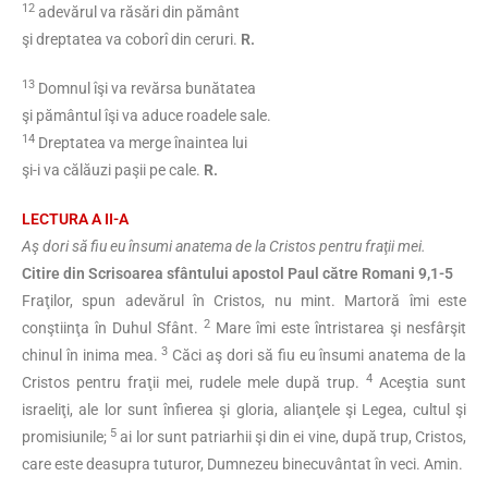
12
adevărul va răsări din pământ
şi dreptatea va coborî din ceruri.
R.
13
Domnul îşi va revărsa bunătatea
şi pământul îşi va aduce roadele sale.
14
Dreptatea va merge înaintea lui
şi-i va călăuzi paşii pe cale.
R.
LECTURA A II-A
Aş dori să fiu eu însumi anatema de la Cristos pentru fraţii mei.
Citire din Scrisoarea sfântului apostol Paul către Romani 9,1-5
Fraţilor, spun adevărul în Cristos, nu mint. Martoră îmi este
2
conştiinţa în Duhul Sfânt.
Mare îmi este întristarea şi nesfârşit
3
chinul în inima mea.
Căci aş dori să fiu eu însumi anatema de la
4
Cristos pentru fraţii mei, rudele mele după trup.
Aceştia sunt
israeliţi, ale lor sunt înfierea şi gloria, alianţele şi Legea, cultul şi
5
promisiunile;
ai lor sunt patriarhii şi din ei vine, după trup, Cristos,
care este deasupra tuturor, Dumnezeu binecuvântat în veci. Amin.