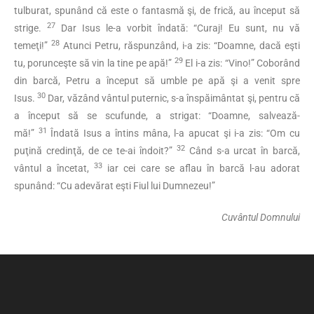
tulburat, spunând că este o fantasmă şi, de frică, au început să
27
strige.
Dar Isus le-a vorbit îndată: “Curaj! Eu sunt, nu vă
28
temeţi!”
Atunci Petru, răspunzând, i-a zis: “Doamne, dacă eşti
29
tu, porunceşte să vin la tine pe apă!”
El i-a zis: “Vino!” Coborând
din barcă, Petru a început să umble pe apă şi a venit spre
30
Isus.
Dar, văzând vântul puternic, s-a înspăimântat şi, pentru că
a început să se scufunde, a strigat: “Doamne, salvează-
31
mă!”
Îndată Isus a întins mâna, l-a apucat şi i-a zis: “Om cu
32
puţină credinţă, de ce te-ai îndoit?”
Când s-a urcat în barcă,
33
vântul a încetat,
iar cei care se aflau în barcă l-au adorat
spunând: “Cu adevărat eşti Fiul lui Dumnezeu!”
Cuvântul Domnului