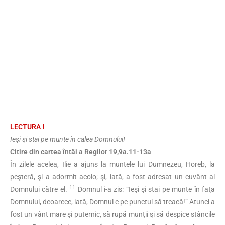
LECTURA I
Ieşi şi stai pe munte în calea Domnului!
Citire din cartea întâi a Regilor 19,9a.11-13a
În zilele acelea, Ilie a ajuns la muntele lui Dumnezeu, Horeb, la
peşteră, şi a adormit acolo; şi, iată, a fost adresat un cuvânt al
11
Domnului către el.
Domnul i-a zis: “Ieşi şi stai pe munte în faţa
Domnului, deoarece, iată, Domnul e pe punctul să treacă!” Atunci a
fost un vânt mare şi puternic, să rupă munţii şi să despice stâncile