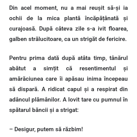
Din acel moment, nu a mai reușit să-și ia
ochii de la mica plantă încăpățânată și
curajoasă. După câteva zile s-a ivit floarea,
galben strălucitoare, ca un strigăt de fericire.
Pentru prima dată după atâta timp, tânărul
abătut a simțit că resentimentul și
amărăciunea care îi apăsau inima începeau
să dispară. A ridicat capul și a respirat din
adâncul plămânilor. A lovit tare cu pumnul în
spătarul băncii și a strigat:
– Desigur, putem să răzbim!