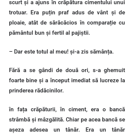
scurt și a ajuns în crăpătura cimentului unui
trotuar. Era puțin praf adus de vânt și de
ploaie, atât de sărăcăcios în comparație cu
pământul bun și fertil al pajiștii.
– Dar este totul al meu! și-a zis sămânța.
Fără a se gândi de două ori, s-a ghemuit
foarte bine și a început imediat să lucreze la
prinderea rădăcinilor.
în fața crăpăturii, în ciment, era o bancă
strâmbă și mâzgălită. Chiar pe acea bancă se
așeza adesea un tânăr. Era un tânăr