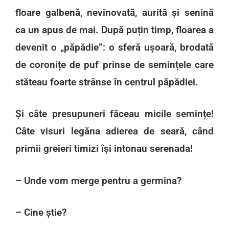
floare galbenă, nevinovată, aurită și senină
ca un apus de mai. După puțin timp, floarea a
devenit o „păpădie”: o sferă ușoară, brodată
de coronițe de puf prinse de semințele care
stăteau foarte strânse în centrul păpădiei.
Și câte presupuneri făceau micile semințe!
Câte visuri legăna adierea de seară, când
primii greieri timizi își intonau serenada!
– Unde vom merge pentru a germina?
– Cine știe?