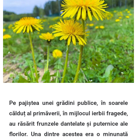
Pe pajiștea unei grădini publice, în soarele
călduț al primăverii, în mijlocul ierbii fragede,
au răsărit frunzele dantelate și puternice ale
florilor. Una dintre acestea era o minunată