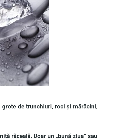
 grote de trunchiuri, roci și mărăcini,
numită răceală. Doar un „bună ziua” sau