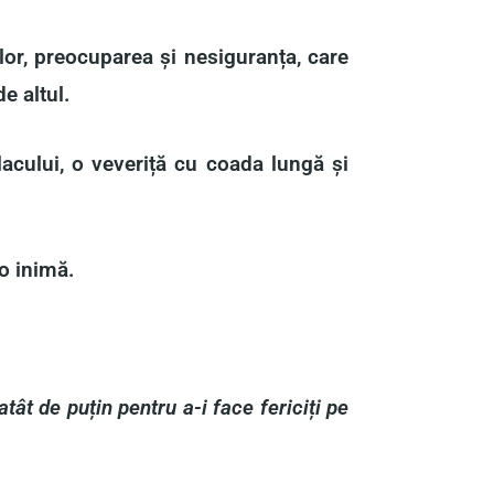
lor, preocuparea și nesiguranța, care
e altul.
 lacului, o veveriță cu coada lungă și
o inimă.
ât de puțin pentru a-i face fericiți pe