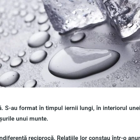
S-au format în timpul iernii lungi, în interiorul unei
ișurile unui munte.
indiferență reciprocă. Relațiile lor constau într-o a