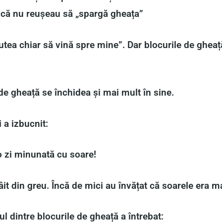
ică nu reușeau să „spargă gheața”
utea chiar să vină spre mine”. Dar blocurile de gheață
de gheață se închidea și mai mult în sine.
i a izbucnit:
 o zi minunată cu soare!
it din greu. Încă de mici au învățat că soarele era ma
l dintre blocurile de gheață a întrebat: