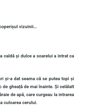
coperișul vizuinii…
 caldă și dulce a soarelui a intrat ca
uri și-a dat seama că se putea topi și
 de gheață de mai înainte. Și celălalt
âraie de apă, care curgeau la intrarea
ta culoarea cerului.