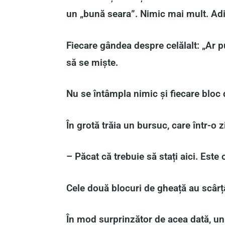
un „bună seara”. Nimic mai mult. Ad
Fiecare gândea despre celălalt: „Ar p
să se miște.
Nu se întâmpla nimic și fiecare bloc 
În grotă trăia un bursuc, care într-o z
– Păcat că trebuie să stați aici. Este
Cele două blocuri de gheață au scârțâ
În mod surprinzător de acea dată, unu