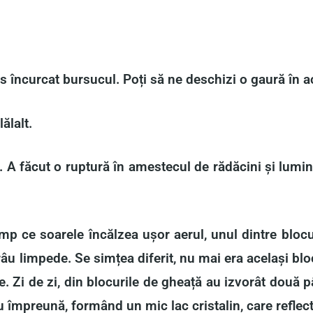
 încurcat bursucul. Poți să ne deschizi o gaură în a
ălalt.
. A făcut o ruptură în amestecul de rădăcini și lumina
imp ce soarele încălzea ușor aerul, unul dintre bloc
âu limpede. Se simțea diferit, nu mai era același bloc
 Zi de zi, din blocurile de gheață au izvorât două p
u împreună, formând un mic lac cristalin, care reflec