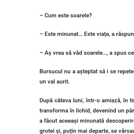
– Cum este soarele?
– Este minunat… Este viața, a răspuns
– Aș vrea să văd soarele…, a spus cel
Bursucul nu a așteptat să i se repete
un val aurit.
După câteva luni, într-o amiază, în t
transforma în lichid, devenind un pâr
a făcut aceeași minunată descoperire.
grotei și, puțin mai departe, se vărsa