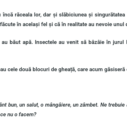
încă răceala lor, dar și slăbiciunea și singurătatea 
ute în același fel și că în realitate au nevoie unul d
și au băut apă. Insectele au venit să bâzâie în jurul
deau cele două blocuri de gheață, care acum găsiseră 
nt bun, un salut, o mângâiere, un zâmbet. Ne trebuie at
e ce nu o facem?