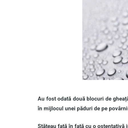
Au fost odată două blocuri de gheață. 
în mijlocul unei păduri de pe povârn
Stăteau față în față cu o ostentativă 