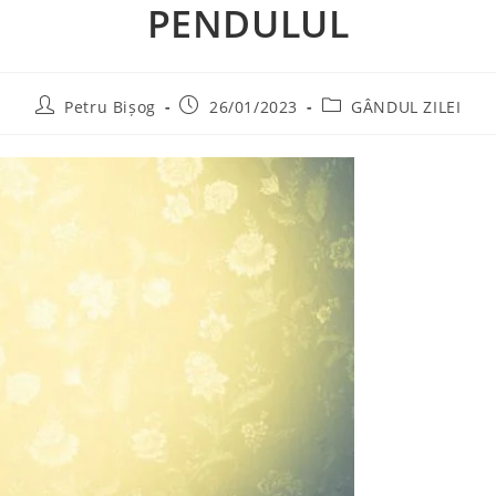
PENDULUL
Post
Post
Post
Petru Bișog
26/01/2023
GÂNDUL ZILEI
author:
published:
category: