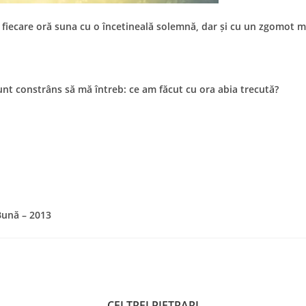
 fiecare oră suna cu o încetineală solemnă, dar și cu un zgomot m
sunt constrâns să mă întreb: ce am făcut cu ora abia trecută?
Bună – 2013
L
CEI TREI PIETRARI