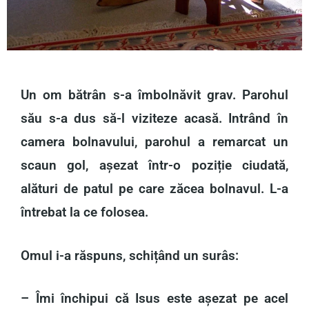
Un om bătrân s-a îmbolnăvit grav. Parohul
său s-a dus să-l viziteze acasă. Intrând în
camera bolnavului, parohul a remarcat un
scaun gol, așezat într-o poziție ciudată,
alături de patul pe care zăcea bolnavul. L-a
întrebat la ce folosea.
Omul i-a răspuns, schițând un surâs:
– Îmi închipui că Isus este așezat pe acel