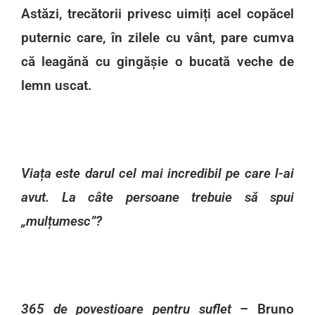
Astăzi, trecătorii privesc uimiți acel copăcel
puternic care, în zilele cu vânt, pare cumva
că leagănă cu gingășie o bucată veche de
lemn uscat.
Viața este darul cel mai incredibil pe care l-ai
avut. La câte persoane trebuie să spui
„mulțumesc”?
365 de povestioare pentru suflet
– Bruno