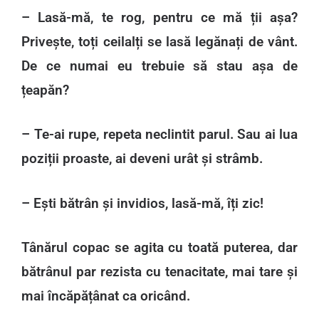
– Lasă-mă, te rog, pentru ce mă ții așa?
Privește, toți ceilalți se lasă legănați de vânt.
De ce numai eu trebuie să stau așa de
țeapăn?
– Te-ai rupe, repeta neclintit parul. Sau ai lua
poziții proaste, ai deveni urât și strâmb.
– Ești bătrân și invidios, lasă-mă, îți zic!
Tânărul copac se agita cu toată puterea, dar
bătrânul par rezista cu tenacitate, mai tare și
mai încăpățânat ca oricând.