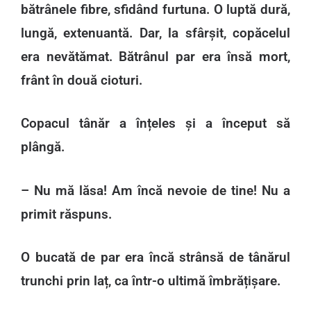
bătrânele fibre, sfidând furtuna. O luptă dură,
lungă, extenuantă. Dar, la sfârșit, copăcelul
era nevătămat. Bătrânul par era însă mort,
frânt în două cioturi.
Copacul tânăr a înțeles și a început să
plângă.
– Nu mă lăsa! Am încă nevoie de tine! Nu a
primit răspuns.
O bucată de par era încă strânsă de tânărul
trunchi prin laț, ca într-o ultimă îmbrățișare.