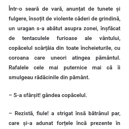
Într-o seară de vară, anunțat de tunete și
fulgere, însoțit de violente căderi de grindină,
un uragan s-a abătut asupra zonei, înșfăcat
de tentaculele furioase ale vântului,
copăcelul scârțâia din toate încheieturile, cu
coroana care uneori atingea pământul.
Rafalele cele mai puternice mai că îi
smulgeau rădăcinile din pământ.
– S-a sfârșit! gândea copăcelul.
– Rezistă, fiule! a strigat însă bătrânul par,
care și-a adunat forțele încă prezente în