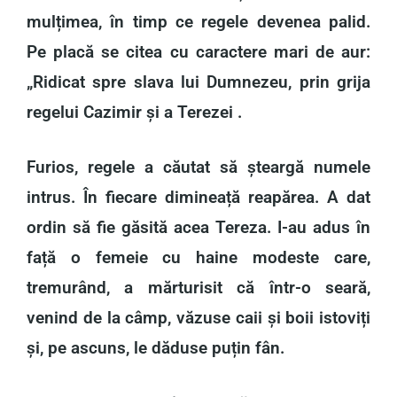
mulțimea, în timp ce regele devenea palid.
Pe placă se citea cu caractere mari de aur:
„Ridicat spre slava lui Dumnezeu, prin grija
regelui Cazimir și a Terezei .
Furios, regele a căutat să șteargă numele
intrus. În fiecare dimineață reapărea. A dat
ordin să fie găsită acea Tereza. I-au adus în
față o femeie cu haine modeste care,
tremurând, a mărturisit că într-o seară,
venind de la câmp, văzuse caii și boii istoviți
și, pe ascuns, le dăduse puțin fân.