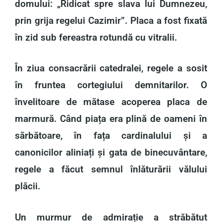
domului: „Ridicat spre slava lui Dumnezeu,
prin grija regelui Cazimir”. Placa a fost fixată
în zid sub fereastra rotundă cu vitralii.
În ziua consacrării catedralei, regele a sosit
în fruntea cortegiului demnitarilor. O
învelitoare de mătase acoperea placa de
marmură. Când piața era plină de oameni în
sărbătoare, în fața cardinalului și a
canonicilor aliniați și gata de binecuvântare,
regele a făcut semnul înlăturării vălului
plăcii.
Un murmur de admirație a străbătut