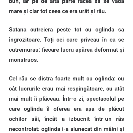
bun, iar pe de altă parte făcea să se vadă
mare și clar tot ceea ce era urât și rău.
Satana cutreiera peste tot cu oglinda sa
îngrozitoare. Toți cei care priveau în ea se
cutremurau: fiecare lucru apărea deformat și
monstruos.
Cel rău se distra foarte mult cu oglinda: cu
cât lucrurile erau mai respingătoare, cu atât
mai mult îi plăceau. Într-o zi, spectacolul pe
care oglinda îl oferea era așa de plăcut
ochilor săi, încât a izbucnit într-un râs
necontrolat: oglinda i-a alunecat din mâini și