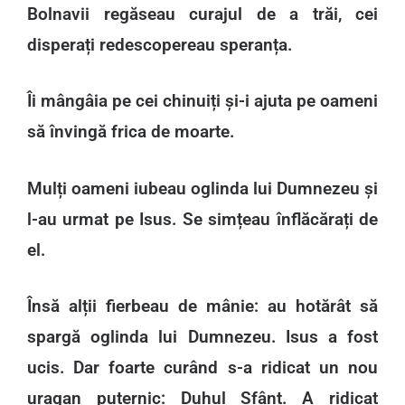
Bolnavii regăseau curajul de a trăi, cei
disperați redescopereau speranța.
Îi mângâia pe cei chinuiți și-i ajuta pe oameni
să învingă frica de moarte.
Mulți oameni iubeau oglinda lui Dumnezeu și
l-au urmat pe Isus. Se simțeau înflăcărați de
el.
Însă alții fierbeau de mânie: au hotărât să
spargă oglinda lui Dumnezeu. Isus a fost
ucis. Dar foarte curând s-a ridicat un nou
uragan puternic: Duhul Sfânt. A ridicat