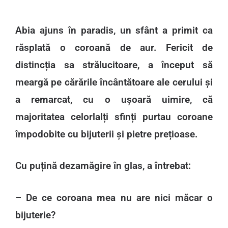
Abia ajuns în paradis, un sfânt a primit ca
răsplată o coroană de aur. Fericit de
distincția sa strălucitoare, a început să
meargă pe cărările încântătoare ale cerului și
a remarcat, cu o ușoară uimire, că
majoritatea celorlalți sfinți purtau coroane
împodobite cu bijuterii și pietre prețioase.
Cu puțină dezamăgire în glas, a întrebat:
– De ce coroana mea nu are nici măcar o
bijuterie?