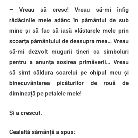
– Vreau să cresc! Vreau să-mi înfig
rădăcinile mele adânc în pământul de sub
mine și să fac să iasă vlăstarele mele prin
scoarța pământului de deasupra mea… Vreau
să-mi dezvolt mugurii tineri ca simboluri
pentru a anunța sosirea primăverii… Vreau
să simt căldura soarelui pe chipul meu și
binecuvântarea picăturilor de rouă de
dimineață pe petalele mele!
Și a crescut.
Cealaltă sămânță a spus: