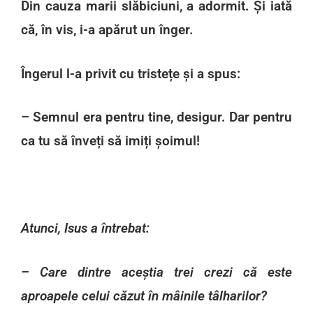
Din cauza marii slăbiciuni, a adormit. Și iată
că, în vis, i-a apărut un înger.
Îngerul l-a privit cu tristețe și a spus:
– Semnul era pentru tine, desigur. Dar pentru
ca tu să înveți să imiți șoimul!
Atunci, Isus a întrebat:
– Care dintre aceștia trei crezi că este
aproapele celui căzut în mâinile tâlharilor?