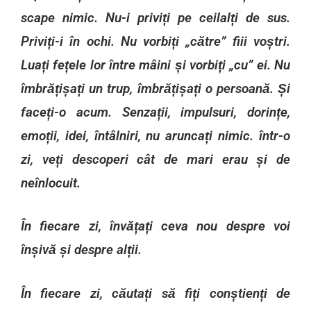
scape nimic. Nu-i priviți pe ceilalți de sus.
Priviți-i în ochi. Nu vorbiți „către” fiii voștri.
Luați fețele lor între mâini și vorbiți „cu” ei. Nu
îmbrățișați un trup, îmbrățișați o persoană. Și
faceți-o acum. Senzații, impulsuri, dorințe,
emoții, idei, întâlniri, nu aruncați nimic. într-o
zi, veți descoperi cât de mari erau și de
neînlocuit.
În fiecare zi, învățați ceva nou despre voi
înșivă și despre alții.
În fiecare zi, căutați să fiți conștienți de