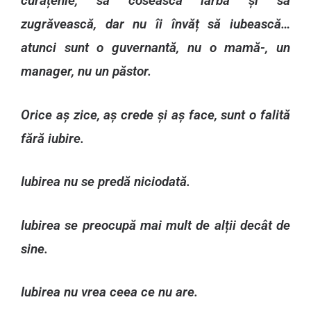
curățenie, să cosească iarba și să
zugrăvească, dar nu îi învăț să iubească…
atunci sunt o guvernantă, nu o mamă-, un
manager, nu un păstor.
Orice aș zice, aș crede și aș face, sunt o falită
fără iubire.
Iubirea nu se predă niciodată.
Iubirea se preocupă mai mult de alții decât de
sine.
Iubirea nu vrea ceea ce nu are.