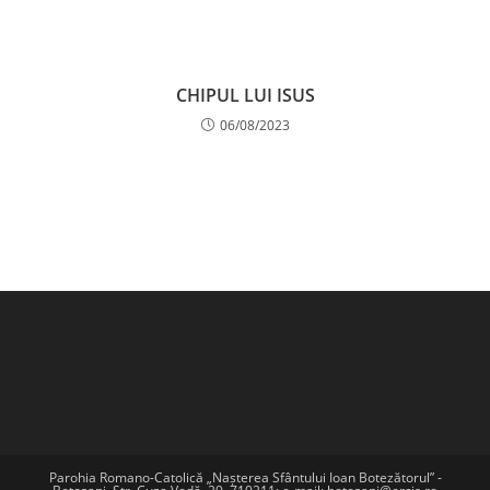
CHIPUL LUI ISUS
06/08/2023
Parohia Romano-Catolică „Nașterea Sfântului Ioan Botezătorul” -