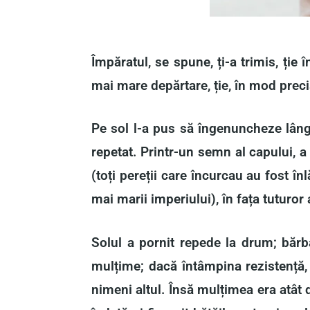
Împăratul, se spune, ți-a trimis, ție 
mai mare depărtare, ție, în mod precis
Pe sol l-a pus să îngenuncheze lângă 
repetat. Printr-un semn al capului, a
(toți pereții care încurcau au fost în
mai marii imperiului), în fața tuturor 
Solul a pornit repede la drum; bărb
mulțime; dacă întâmpina rezistență,
nimeni altul. Însă mulțimea era atât d