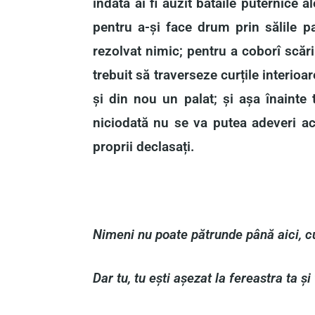
îndată ai fi auzit bătăile puternice a
pentru a-și face drum prin sălile pal
rezolvat nimic; pentru a coborî scările
trebuit să traverseze curțile interioare
și din nou un palat; și așa înainte 
niciodată nu se va putea adeveri ace
proprii declasați.
Nimeni nu poate pătrunde până aici, c
Dar tu, tu ești așezat la fereastra ta ș