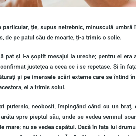
în particular, ție, supus netrebnic, minusculă umbră î
, de pe patul său de moarte, ți-a trimis o solie.
pat și i-a șoptit mesajul la ureche; pentru el era a
 confirmat justețea a ceea ce i se repetase. Și în faț
lăturați și pe imensele scări externe care se întind în
acestora, el a trimis solul.
at puternic, neobosit, împingând când cu un braț, c
 arăta spre pieptul său, unde se vedea semnul soarel
e mare; nu se vedea capătul. Dacă în fața lui drumul ar