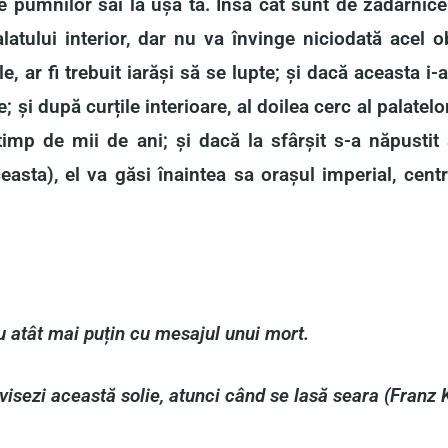
le pumnilor săi la ușa ta. Însă cât sunt de zadarnice
atului interior, dar nu va învinge niciodată acel ob
, ar fi trebuit iarăși să se lupte; și dacă aceasta i-ar 
; și după curțile interioare, al doilea cerc al palatelor;
timp de mii de ani; și dacă la sfârșit s-a năpustit
asta), el va găsi înaintea sa orașul imperial, centr
u atât mai puțin cu mesajul unui mort.
i visezi această solie, atunci când se lasă seara (Franz 