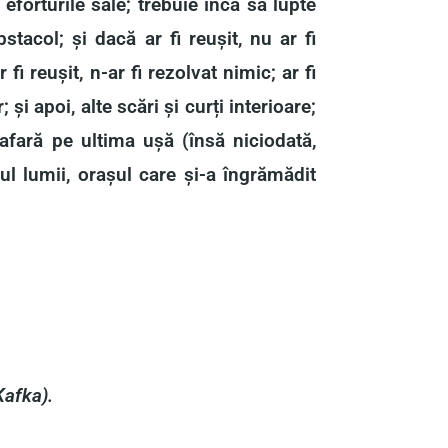
 eforturile sale; trebuie încă să lupte
stacol; și dacă ar fi reușit, nu ar fi
fi reușit, n-ar fi rezolvat nimic; ar fi
 și apoi, alte scări și curți interioare;
 afară pe ultima ușă (însă niciodată,
ul lumii, orașul care și-a îngrămădit
Kafka).