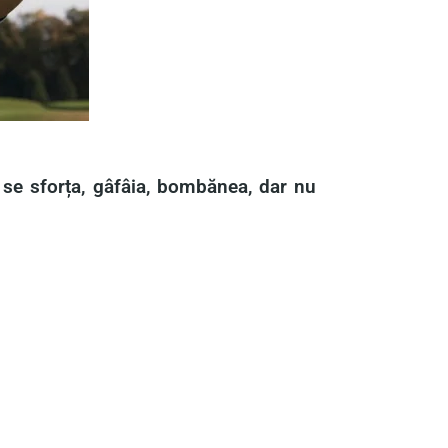
l se sforța, gâfâia, bombănea, dar nu