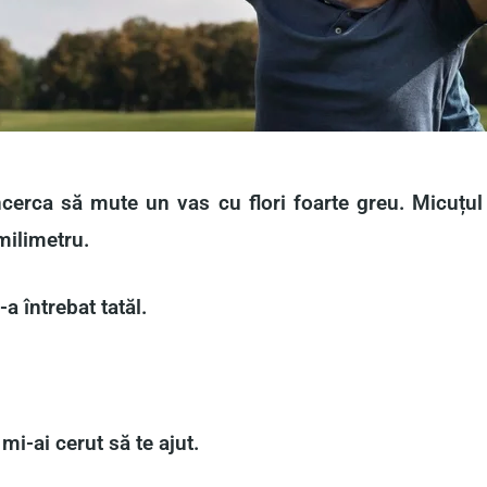
încerca să mute un vas cu flori foarte greu. Micuțu
milimetru.
-a întrebat tatăl.
 mi-ai cerut să te ajut.