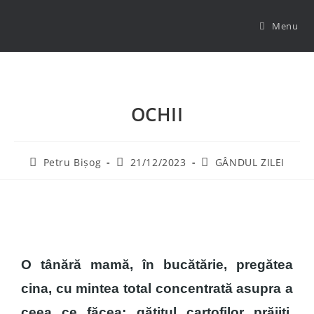
Menu
OCHII
Petru Bișog
21/12/2023
GÂNDUL ZILEI
O tânără mamă, în bucătărie, pregătea
cina, cu mintea total concentrată asupra a
ceea ce făcea: gătitul cartofilor prăjiți.