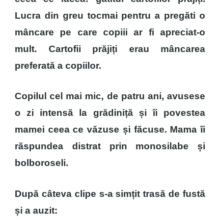
Lucra din greu tocmai pentru a pregăti o
mâncare pe care copiii ar fi apreciat-o
mult. Cartofii prăjiți erau mâncarea
preferată a copiilor.
Copilul cel mai mic, de patru ani, avusese
o zi intensă la grădiniță și îi povestea
mamei ceea ce văzuse și făcuse. Mama îi
răspundea distrat prin monosilabe și
bolboroseli.
După câteva clipe s-a simțit trasă de fustă
și a auzit: