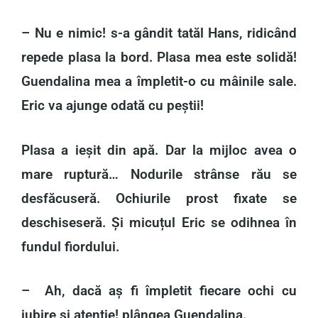
– Nu e nimic! s-a gândit tatăl Hans, ridicând
repede plasa la bord. Plasa mea este solidă!
Guendalina mea a împletit-o cu mâinile sale.
Eric va ajunge odată cu peștii!
Plasa a ieșit din apă. Dar la mijloc avea o
mare ruptură… Nodurile strânse rău se
desfăcuseră. Ochiurile prost fixate se
deschiseseră. Și micuțul Eric se odihnea în
fundul fiordului.
– Ah, dacă aș fi împletit fiecare ochi cu
iubire și atenție! plângea Guendalina.