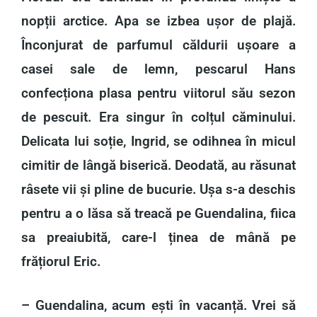
nopții arctice. Apa se izbea ușor de plajă.
Înconjurat de parfumul căldurii ușoare a
casei sale de lemn, pescarul Hans
confecționa plasa pentru viitorul său sezon
de pescuit. Era singur în colțul căminului.
Delicata lui soție, Ingrid, se odihnea în micul
cimitir de lângă biserică. Deodată, au răsunat
râsete vii și pline de bucurie. Ușa s-a deschis
pentru a o lăsa să treacă pe Guendalina, fiica
sa preaiubită, care-l ținea de mână pe
frățiorul Eric.
– Guendalina, acum ești în vacanță. Vrei să