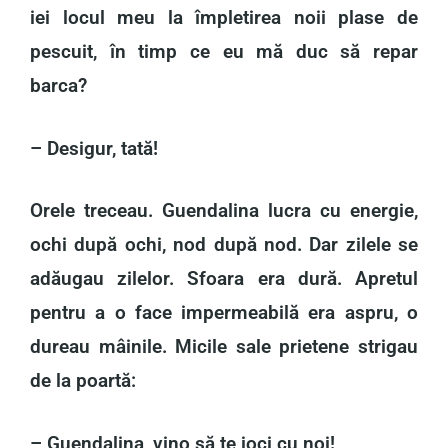
iei locul meu la împletirea noii plase de
pescuit, în timp ce eu mă duc să repar
barca?
– Desigur, tată!
Orele treceau. Guendalina lucra cu energie,
ochi după ochi, nod după nod. Dar zilele se
adăugau zilelor. Sfoara era dură. Apretul
pentru a o face impermeabilă era aspru, o
dureau mâinile. Micile sale prietene strigau
de la poartă:
– Guendalina, vino să te joci cu noi!