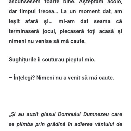
ascunsesem foarte bine. Așteptam acolo,
dar timpul trecea… La un moment dat, am
ieșit afară și… mi-am dat seama că
terminaseră jocul, plecaseră toți acasă și
nimeni nu venise să mă caute.
Sughițurile îi scuturau pieptul mic.
– Înțelegi? Nimeni nu a venit să mă caute.
„
Și au auzit glasul Domnului Dumnezeu care
se plimba prin grădină în adierea vântului de