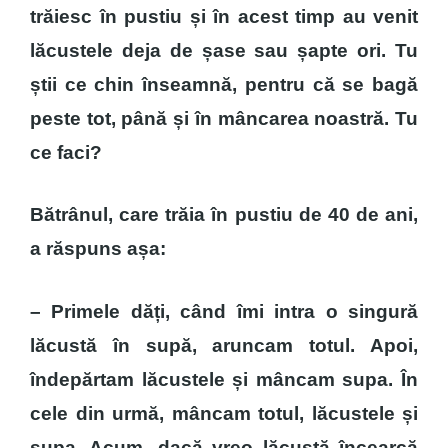
trăiesc în pustiu și în acest timp au venit
lăcustele deja de șase sau șapte ori. Tu
știi ce chin înseamnă, pentru că se bagă
peste tot, până și în mâncarea noastră. Tu
ce faci?
Bătrânul, care trăia în pustiu de 40 de ani,
a răspuns așa:
– Primele dăți, când îmi intra o singură
lăcustă în supă, aruncam totul. Apoi,
îndepărtam lăcustele și mâncam supa. În
cele din urmă, mâncam totul, lăcustele și
supa. Acum, dacă vreo lăcustă încearcă