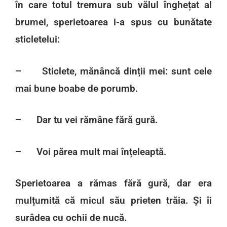
în care totul tremura sub vălul înghețat al
brumei, sperietoarea i-a spus cu bunătate
sticletelui:
– Sticlete, mănâncă dinții mei: sunt cele
mai bune boabe de porumb.
– Dar tu vei rămâne fără gură.
– Voi părea mult mai înțeleaptă.
Sperietoarea a rămas fără gură, dar era
mulțumită că micul său prieten trăia. Și îi
surâdea cu ochii de nucă.