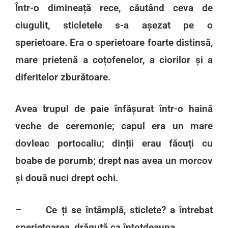
Într-o dimineață rece, căutând ceva de
ciugulit, sticletele s-a așezat pe o
sperietoare. Era o sperietoare foarte distinsă,
mare prietenă a coțofenelor, a ciorilor și a
diferitelor zburătoare.
Avea trupul de paie înfășurat într-o haină
veche de ceremonie; capul era un mare
dovleac portocaliu; dinții erau făcuți cu
boabe de porumb; drept nas avea un morcov
și două nuci drept ochi.
– Ce ți se întâmplă, sticlete? a întrebat
sperietoarea, drăguță ca întotdeauna.