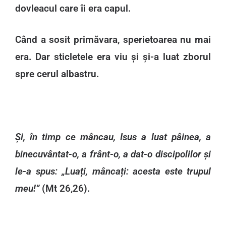
dovleacul care îi era capul.
Când a sosit primăvara, sperietoarea nu mai
era. Dar sticletele era viu și și-a luat zborul
spre cerul albastru.
Și, în timp ce mâncau, Isus a luat pâinea, a
binecuvântat-o, a frânt-o, a dat-o discipolilor și
le-a spus: „Luați, mâncați: acesta este trupul
meu!”
(Mt 26,26).