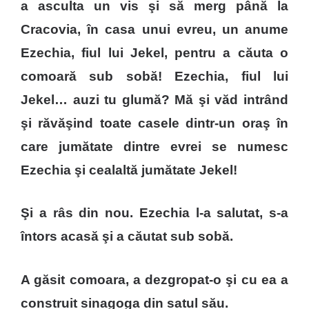
a asculta un vis şi să merg până la
Cracovia, în casa unui evreu, un anume
Ezechia, fiul lui Jekel, pentru a căuta o
comoară sub sobă! Ezechia, fiul lui
Jekel… auzi tu glumă? Mă şi văd intrând
şi răvăşind toate casele dintr-un oraş în
care jumătate dintre evrei se numesc
Ezechia şi cealaltă jumătate Jekel!
Şi a râs din nou. Ezechia l-a salutat, s-a
întors acasă şi a căutat sub sobă.
A găsit comoara, a dezgropat-o şi cu ea a
construit sinagoga din satul său.