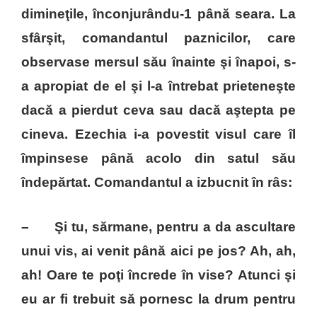
dimineţile, înconjurându-1 până seara. La
sfârşit, comandantul paznicilor, care
observase mersul său înainte şi înapoi, s-
a apropiat de el şi l-a întrebat prieteneşte
dacă a pierdut ceva sau dacă aştepta pe
cineva. Ezechia i-a povestit visul care îl
împinsese până acolo din satul său
îndepărtat. Comandantul a izbucnit în râs:
– Şi tu, sărmane, pentru a da ascultare
unui vis, ai venit până aici pe jos? Ah, ah,
ah! Oare te poţi încrede în vise? Atunci şi
eu ar fi trebuit să pornesc la drum pentru