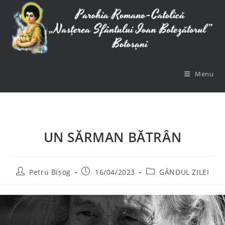
Skip
to
content
Menu
UN SĂRMAN BĂTRÂN
Post
Post
Post
Petru Bișog
16/04/2023
GÂNDUL ZILEI
author:
published:
category: