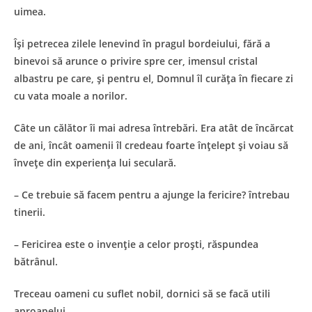
uimea.
Îşi petrecea zilele lenevind în pragul bordeiului, fără a
binevoi să arunce o privire spre cer, imensul cristal
albastru pe care, şi pentru el, Domnul îl curăţa în fiecare zi
cu vata moale a norilor.
Câte un călător îi mai adresa întrebări. Era atât de încărcat
de ani, încât oamenii îl credeau foarte înţelept şi voiau să
înveţe din experienţa lui seculară.
– Ce trebuie să facem pentru a ajunge la fericire? întrebau
tinerii.
– Fericirea este o invenţie a celor proşti, răspundea
bătrânul.
Treceau oameni cu suflet nobil, dornici să se facă utili
aproapelui.