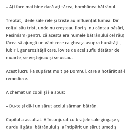
– Aţi face mai bine dacă aţi tăcea, bombănea bătrânul.
Treptat, ideile sale rele şi triste au influenţat lumea. Din
colţul său trist, unde nu creşteau flori şi nu cântau păsări,
Pesimism (pentru că acesta era numele bătrânului cel rău)
făcea să ajungă un vânt rece ca gheaţa asupra bunătăţii,
iubirii, generozităţii care, lovite de acel suflu dătător de
moarte, se veştejeau şi se uscau.
Acest lucru l-a supărat mult pe Domnul, care a hotărât să-l
remedieze.
A chemat un copil şi i-a spus:
– Du-te şi dă-i un sărut acelui sărman bătrân.
Copilul a ascultat. A înconjurat cu braţele sale gingaşe şi
durdulii gâtul bătrânului şi a întipărit un sărut umed şi