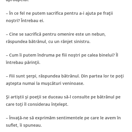
– În ce fel ne putem sacrifica pentru a-i ajuta pe fraţii
noştri? Întrebau ei.
– Cine se sacrifică pentru omenire este un nebun,
răspundea bătrânul, cu un rânjet sinistru.
– Cum îi putem îndruma pe fiii noştri pe calea binelui? Îl
întrebau părinţii.
– Fiii sunt şerpi, răspundea bătrânul. Din partea lor te poţi
aştepta numai la muşcături veninoase.
Şi artiştii şi poeţii se duceau să-l consulte pe bătrânul pe
care toţi îl considerau înţelept.
– Învaţă-ne să exprimăm sentimentele pe care le avem în
suflet, îi spuneau.