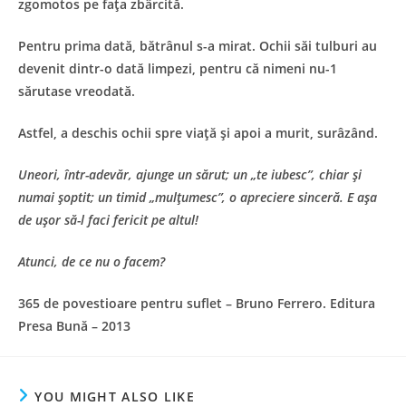
zgomotos pe faţa zbârcită.
Pentru prima dată, bătrânul s-a mirat. Ochii săi tulburi au
devenit dintr-o dată limpezi, pentru că nimeni nu-1
sărutase vreodată.
Astfel, a deschis ochii spre viaţă şi apoi a murit, surâzând.
Uneori, într-adevăr, ajunge un sărut; un „te iubesc”, chiar şi
numai şoptit; un timid „mulţumesc”, o apreciere sinceră. E aşa
de uşor să-l faci fericit pe altul!
Atunci, de ce nu o facem?
365 de povestioare pentru suflet – Bruno Ferrero. Editura
Presa Bună – 2013
YOU MIGHT ALSO LIKE