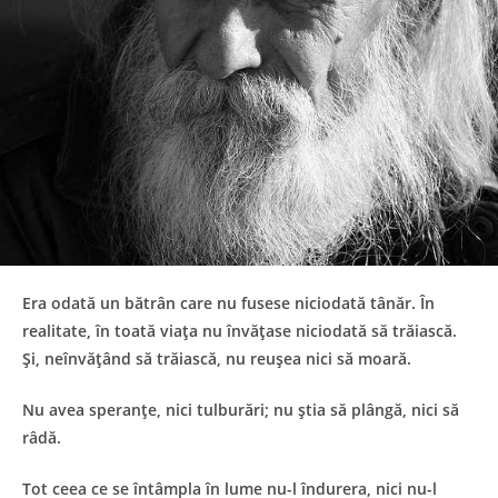
Era odată un bătrân care nu fusese niciodată tânăr. În
realitate, în toată viaţa nu învăţase niciodată să trăiască.
Şi, neînvăţând să trăiască, nu reuşea nici să moară.
Nu avea speranţe, nici tulburări; nu ştia să plângă, nici să
râdă.
Tot ceea ce se întâmpla în lume nu-l îndurera, nici nu-l