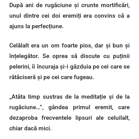
După ani de rugăciune și crunte mortificări,
unul dintre cei doi eremiți era convins că a
ajuns la perfecțiune.
Celălalt era un om foarte pios, dar și bun și
înțelegător. Se oprea să discute cu puținii
pelerini, îi încuraja și-i găzduia pe cei care se
rătăciseră și pe cei care fugeau.
„Atâta timp sustras de la meditație și de la
rugăciune…”, gândea primul eremit, care
dezaproba frecventele lipsuri ale celuilalt,
chiar dacă mici.