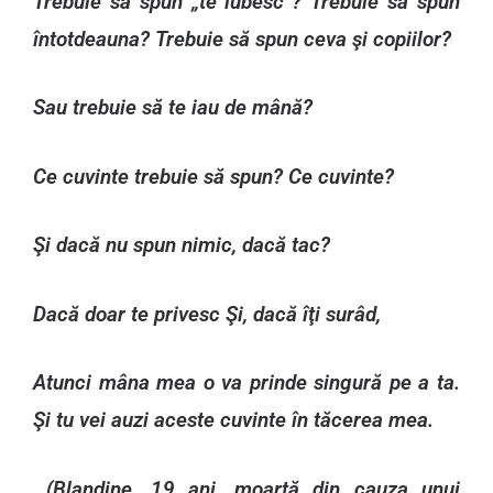
Trebuie să spun „te iubesc”? Trebuie să spun
întotdeauna? Trebuie să spun ceva şi copiilor?
Sau trebuie să te iau de mână?
Ce cuvinte trebuie să spun? Ce cuvinte?
Şi dacă nu spun nimic, dacă tac?
Dacă doar te privesc Şi, dacă îţi surâd,
Atunci mâna mea o va prinde singură pe a ta.
Şi tu vei auzi aceste cuvinte în tăcerea mea.
(Blandine, 19 ani, moartă din cauza unui