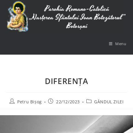
Skip
to
content
Menu
DIFERENȚA
Post
Post
Post
Petru Bișog
22/12/2023
GÂNDUL ZILEI
author:
published:
category: