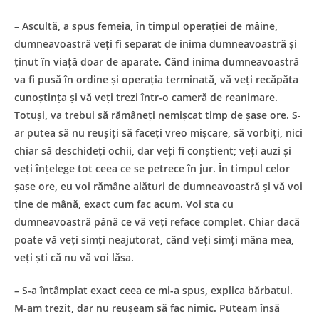
– Ascultă, a spus femeia, în timpul operației de mâine,
dumneavoastră veți fi separat de inima dumneavoastră și
ținut în viață doar de aparate. Când inima dumneavoastră
va fi pusă în ordine și operația terminată, vă veți recăpăta
cunoștința și vă veți trezi într-o cameră de reanimare.
Totuși, va trebui să rămâneți nemișcat timp de șase ore. S-
ar putea să nu reușiți să faceți vreo mișcare, să vorbiți, nici
chiar să deschideți ochii, dar veți fi conștient; veți auzi și
veți înțelege tot ceea ce se petrece în jur. În timpul celor
șase ore, eu voi rămâne alături de dumneavoastră și vă voi
ține de mână, exact cum fac acum. Voi sta cu
dumneavoastră până ce vă veți reface complet. Chiar dacă
poate vă veți simți neajutorat, când veți simți mâna mea,
veți ști că nu vă voi lăsa.
– S-a întâmplat exact ceea ce mi-a spus, explica bărbatul.
M-am trezit, dar nu reușeam să fac nimic. Puteam însă