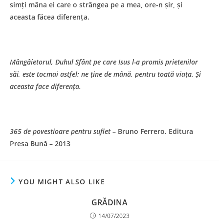
simți mâna ei care o strângea pe a mea, ore-n șir, și
aceasta făcea diferența.
Mângâietorul, Duhul Sfânt pe care Isus l-a promis prietenilor
săi, este tocmai astfel: ne ține de mână, pentru toată viața. Și
aceasta face diferența.
365 de povestioare pentru suflet
– Bruno Ferrero. Editura
Presa Bună – 2013
YOU MIGHT ALSO LIKE
GRĂDINA
14/07/2023