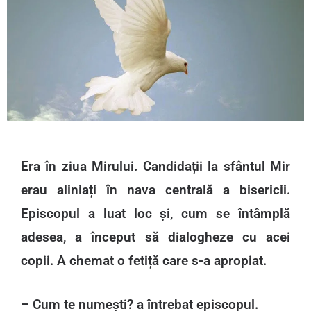
Era în ziua Mirului. Candidații la sfântul Mir
erau aliniați în nava centrală a bisericii.
Episcopul a luat loc și, cum se întâmplă
adesea, a început să dialogheze cu acei
copii. A chemat o fetiță care s-a apropiat.
– Cum te numești? a întrebat episcopul.