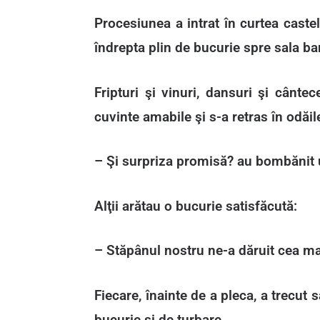
Procesiunea a intrat în curtea castel
îndrepta plin de bucurie spre sala ba
Fripturi şi vinuri, dansuri şi cânt
cuvinte amabile şi s-a retras în odăil
– Şi surpriza promisă? au bombănit 
Alţii arătau o bucurie satisfăcută:
– Stăpânul nostru ne-a dăruit cea ma
Fiecare, înainte de a pleca, a trecut 
bucurie şi de turbare.