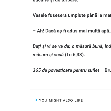
Vasele fuseseră umplute până la ma
– Ah! Dacă aş fi adus mai multă apă
Dați și vi se va da; o măsură bună, în
măsura și vouă
(Lc 6,38).
365 de povestioare pentru suflet
– Bru
YOU MIGHT ALSO LIKE