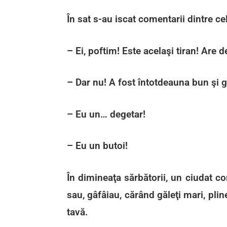
În sat s-au iscat comentarii dintre cel
– Ei, poftim! Este acelaşi tiran! Are 
– Dar nu! A fost întotdeauna bun şi 
– Eu un… degetar!
– Eu un butoi!
În dimineaţa sărbătorii, un ciudat co
sau, gâfâiau, cărând găleţi mari, pli
tavă.