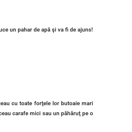
duce un pahar de apă şi va fi de ajuns!
geau cu toate forţele lor butoaie mari
duceau carafe mici sau un păhăruţ pe o