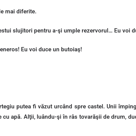
e mai diferite.
destui slujitori pentru a-şi umple rezervorul… Eu voi 
generos! Eu voi duce un butoiaş!
rtegiu putea fi văzut urcând spre castel. Unii împin
ne cu apă. Alţii, luându-şi în râs tovarăşii de drum, 