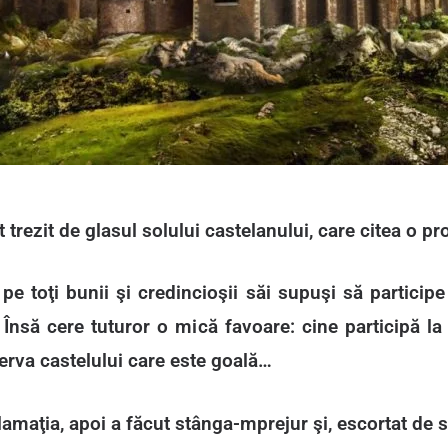
t trezit de glasul solului castelanului, care citea o pr
 pe toţi bunii şi credincioşii săi supuşi să participe
 Însă cere tuturor o mică favoare: cine participă l
rva castelului care este goală…
amaţia, apoi a făcut stânga-mprejur şi, escortat de str