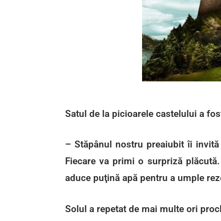
Satul de la picioarele castelului a fos
– Stăpânul nostru preaiubit îi invită
Fiecare va primi o surpriză plăcută.
aduce puţină apă pentru a umple reze
Solul a repetat de mai multe ori procl