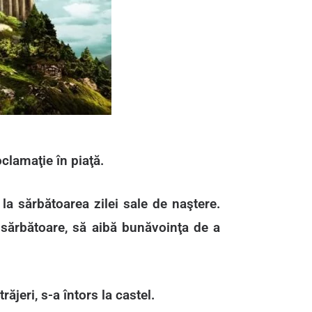
oclamaţie în piaţă.
 la sărbătoarea zilei sale de naştere.
a sărbătoare, să aibă bunăvoinţa de a
ăjeri, s-a întors la castel.