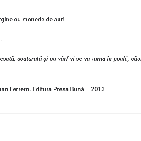
rgine cu monede de aur!
…
desată, scuturată și cu vârf vi se va turna în poală, că
no Ferrero. Editura Presa Bună – 2013