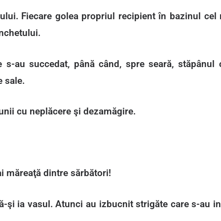
ului. Fiecare golea propriul recipient în bazinul cel 
nchetului.
ece s-au succedat, până când, spre seară, stăpânul c
e sale.
unii cu neplăcere şi dezamăgire.
i măreaţă dintre sărbători!
să-şi ia vasul. Atunci au izbucnit strigăte care s-au in