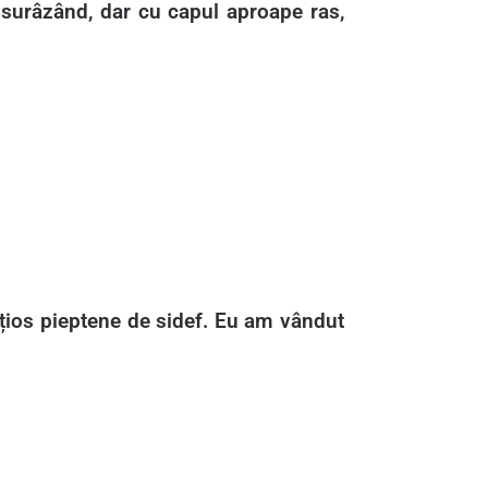
l surâzând, dar cu capul aproape ras,
ețios pieptene de sidef. Eu am vândut