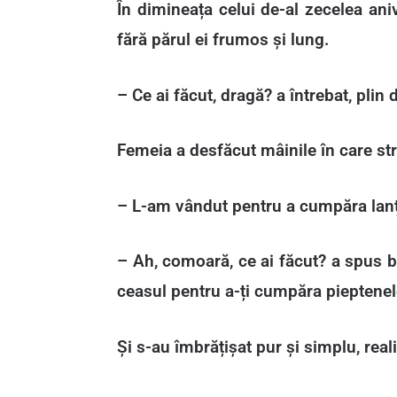
În dimineața celui de-al zecelea ani
fără părul ei frumos și lung.
– Ce ai făcut, dragă? a întrebat, plin 
Femeia a desfăcut mâinile în care str
– L-am vândut pentru a cumpăra lanțu
– Ah, comoară, ce ai făcut? a spus b
ceasul pentru a-ți cumpăra pieptenel
Și s-au îmbrățișat pur și simplu, rea