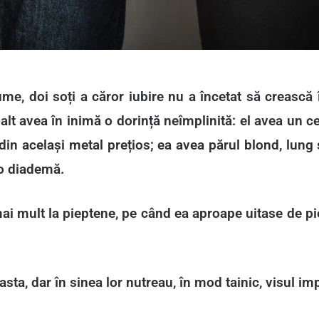
ume, doi soți a căror iubire nu a încetat să crească
ălalt avea în inimă o dorință neîmplinită: el avea un
din același metal prețios; ea avea părul blond, lung
 o diademă.
 mai mult la pieptene, pe când ea aproape uitase de
ta, dar în sinea lor nutreau, în mod tainic, visul imp