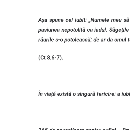
Așa spune cel iubit: „Numele meu să f
pasiunea nepotolită ca iadul. Săgețile
râurile s-o potolească; de ar da omul t
(Ct 8,6-7).
În viață există o singură fericire: a iubi 