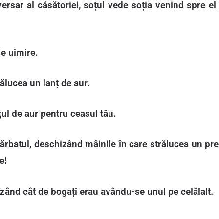
versar al căsătoriei, soțul vede soția venind spre e
de uimire.
ălucea un lanț de aur.
l de aur pentru ceasul tău.
ărbatul, deschizând mâinile în care strălucea un pr
e!
lizând cât de bogați erau avându-se unul pe celălalt.