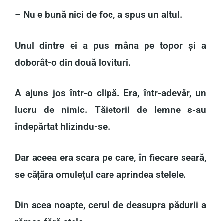
– Nu e bună nici de foc, a spus un altul.
Unul dintre ei a pus mâna pe topor și a
doborât-o din două lovituri.
A ajuns jos într-o clipă. Era, într-adevăr, un
lucru de nimic. Tăietorii de lemne s-au
îndepărtat hlizindu-se.
Dar aceea era scara pe care, în fiecare seară,
se cățăra omulețul care aprindea stelele.
Din acea noapte, cerul de deasupra pădurii a