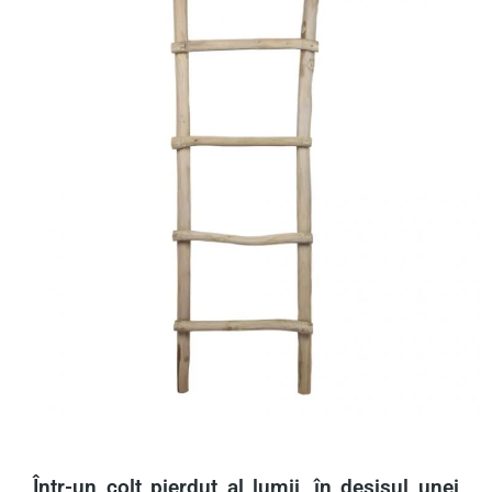
Într-un colț pierdut al lumii, în desișul unei