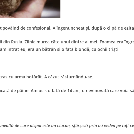
t șovăind de confesional. A îngenuncheat și, după o clipă de ezitar
i din Rusia. Zilnic murea câte unul dintre ai mei. Foamea era îngro
intrat eu, era un bătrân și o fată blondă, cu ochii triști:
 tras cu arma hotărât. A căzut răsturnându-se.
ată de pâine. Am ucis o fată de 14 ani, o nevinovată care voia s
altă de care dispui este un ciocan, sfârșești prin a-i vedea pe toți ceil