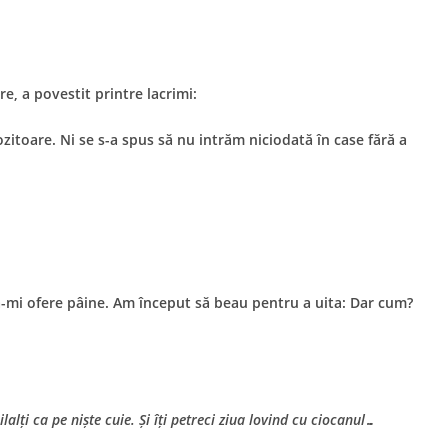
e, a povestit printre lacrimi:
zitoare. Ni se s-a spus să nu intrăm niciodată în case fără a
ă-mi ofere pâine. Am început să beau pentru a uita: Dar cum?
alți ca pe niște cuie. Și îți petreci ziua lovind cu ciocanul…