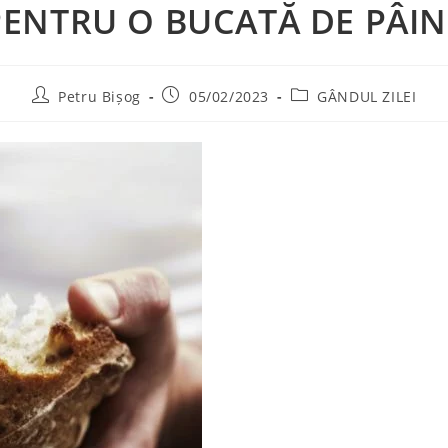
PENTRU O BUCATĂ DE PÂIN
Post
Post
Post
Petru Bișog
05/02/2023
GÂNDUL ZILEI
author:
published:
category: