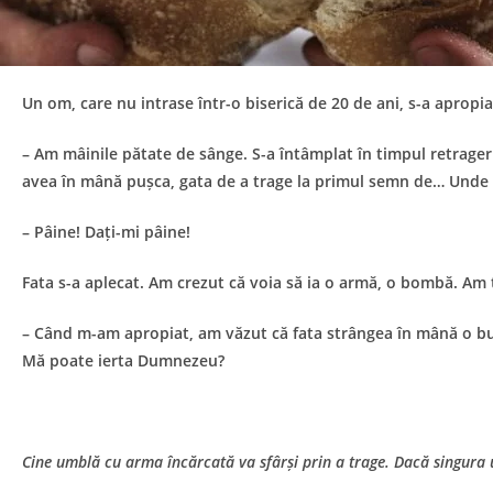
Un om, care nu intrase într-o biserică de 20 de ani, s-a apropia
– Am mâinile pătate de sânge. S-a întâmplat în timpul retrageri
avea în mână pușca, gata de a trage la primul semn de… Unde am 
– Pâine! Dați-mi pâine!
Fata s-a aplecat. Am crezut că voia să ia o armă, o bombă. Am
– Când m-am apropiat, am văzut că fata strângea în mână o buc
Mă poate ierta Dumnezeu?
Cine umblă cu arma încărcată va sfârși prin a trage. Dacă singura une