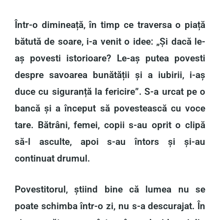
Într-o dimineață, în timp ce traversa o piață
bătută de soare, i-a venit o idee: „Și dacă le-
aș povesti istorioare? Le-aș putea povesti
despre savoarea bunătății și a iubirii, i-aș
duce cu siguranță la fericire”. S-a urcat pe o
bancă și a început să povestească cu voce
tare. Bătrâni, femei, copii s-au oprit o clipă
să-l asculte, apoi s-au întors și și-au
continuat drumul.
Povestitorul, știind bine că lumea nu se
poate schimba într-o zi, nu s-a descurajat. În