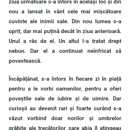
ziua următoare s-a întors în același loc și din
nou a lansat în vânt cele mai mișcătoare
cuvinte ale inimii sale. Din nou lumea s-a
oprit, dar mai puțină decât în ziua anterioară.
Unul a râs de el. Un altul l-a tratat drept
nebun. Dar el a continuat neînfricat să
povestească.
Încăpățânat, s-a întors în fiecare zi în piață
pentru a le vorbi oamenilor, pentru a oferi
poveștile sale de iubire și de uimire. Dar
curioșii au devenit rari și foarte curând s-a
văzut vorbind doar norilor și umbrelor
grăbite ale trecătorilor care abia îl atingeau