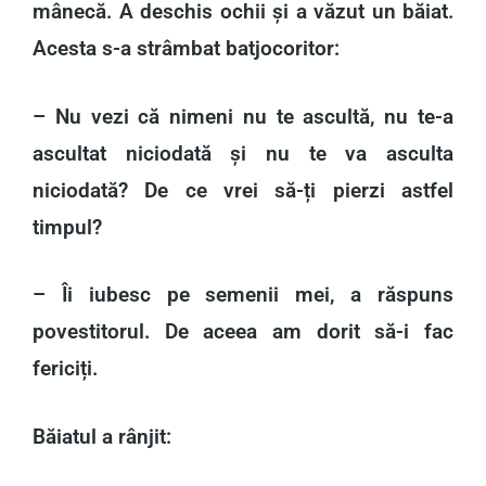
mânecă. A deschis ochii și a văzut un băiat.
Acesta s-a strâmbat batjocoritor:
– Nu vezi că nimeni nu te ascultă, nu te-a
ascultat niciodată și nu te va asculta
niciodată? De ce vrei să-ți pierzi astfel
timpul?
– Îi iubesc pe semenii mei, a răspuns
povestitorul. De aceea am dorit să-i fac
fericiți.
Băiatul a rânjit: