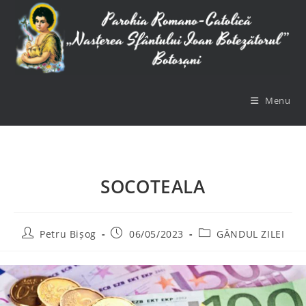
Skip
to
content
Menu
SOCOTEALA
Post
Post
Post
Petru Bișog
06/05/2023
GÂNDUL ZILEI
author:
published:
category: