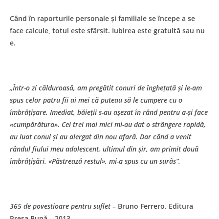
Când în raporturile personale și familiale se începe a se
face calcule, totul este sfârșit. Iubirea este gratuită sau nu
e.
„Într-o zi călduroasă, am pregătit conuri de înghețată și le-am
spus celor patru fii ai mei că puteau să le cumpere cu o
îmbrățișare. Imediat, băieții s-au așezat în rând pentru a-și face
«cumpărătura». Cei trei mai mici mi-au dat o strângere rapidă,
au luat conul și au alergat din nou afară. Dar când a venit
rândul fiului meu adolescent, ultimul din șir, am primit două
îmbrățișări. «Păstrează restul», mi-a spus cu un surâs”.
365 de povestioare pentru suflet
– Bruno Ferrero. Editura
Presa Bună – 2013