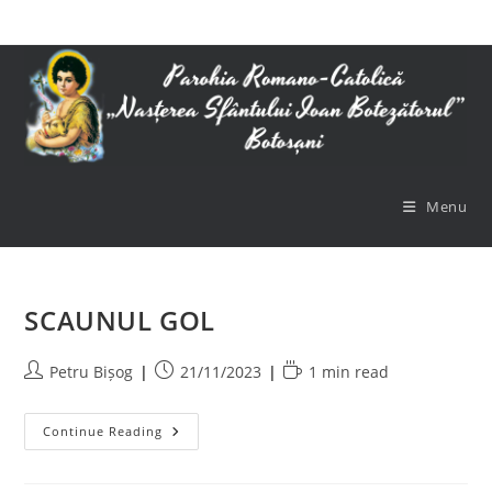
Skip
to
content
Menu
SCAUNUL GOL
Post
Post
Reading
Petru Bișog
21/11/2023
1 min read
author:
published:
time:
SCAUNUL
Continue Reading
GOL