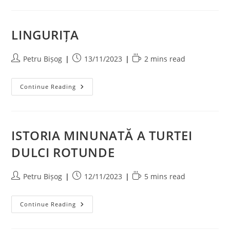
LINGURIȚA
Post
Post
Reading
Petru Bișog
13/11/2023
2 mins read
author:
published:
time:
LINGURIȚA
Continue Reading
ISTORIA MINUNATĂ A TURTEI
DULCI ROTUNDE
Post
Post
Reading
Petru Bișog
12/11/2023
5 mins read
author:
published:
time:
ISTORIA
Continue Reading
MINUNATĂ
A
TURTEI