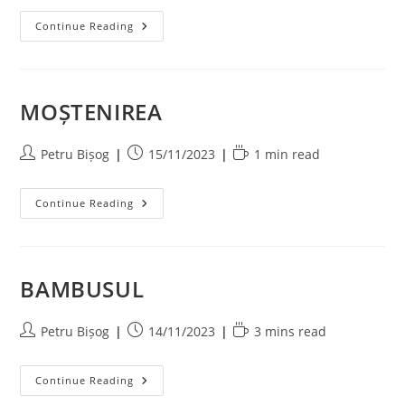
ÎN
Continue Reading
LOCUL
LUI
MOȘTENIREA
Post
Post
Reading
Petru Bișog
15/11/2023
1 min read
author:
published:
time:
MOȘTENIREA
Continue Reading
BAMBUSUL
Post
Post
Reading
Petru Bișog
14/11/2023
3 mins read
author:
published:
time:
BAMBUSUL
Continue Reading