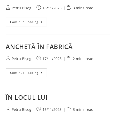
Post
Post
Reading
Petru Bișog
18/11/2023
3 mins read
author:
published:
time:
PLASA
Continue Reading
DE
PESCUIT
ANCHETĂ ÎN FABRICĂ
Post
Post
Reading
Petru Bișog
17/11/2023
2 mins read
author:
published:
time:
ANCHETĂ
Continue Reading
ÎN
FABRICĂ
ÎN LOCUL LUI
Post
Post
Reading
Petru Bișog
16/11/2023
3 mins read
author:
published:
time: