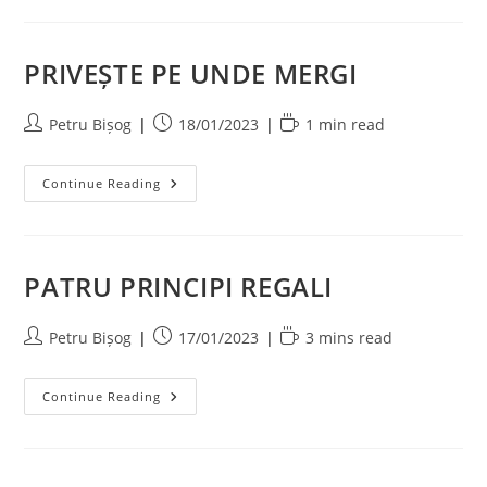
LA
RĂSĂRITUL
SOARELUI
PRIVEȘTE PE UNDE MERGI
Post
Post
Reading
Petru Bișog
18/01/2023
1 min read
author:
published:
time:
PRIVEȘTE
Continue Reading
PE
UNDE
MERGI
PATRU PRINCIPI REGALI
Post
Post
Reading
Petru Bișog
17/01/2023
3 mins read
author:
published:
time:
PATRU
Continue Reading
PRINCIPI
REGALI