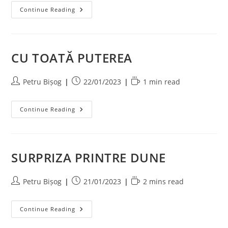
PE
Continue Reading
MARGINEA
PRĂPASTIEI
CU TOATĂ PUTEREA
Post
Post
Reading
Petru Bișog
22/01/2023
1 min read
author:
published:
time:
CU
Continue Reading
TOATĂ
PUTEREA
SURPRIZA PRINTRE DUNE
Post
Post
Reading
Petru Bișog
21/01/2023
2 mins read
author:
published:
time:
SURPRIZA
Continue Reading
PRINTRE
DUNE