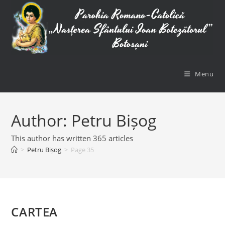
Skip
to
content
Menu
Author:
Petru Bișog
This author has written 365 articles
>
Petru Bișog
>
Page 35
CARTEA