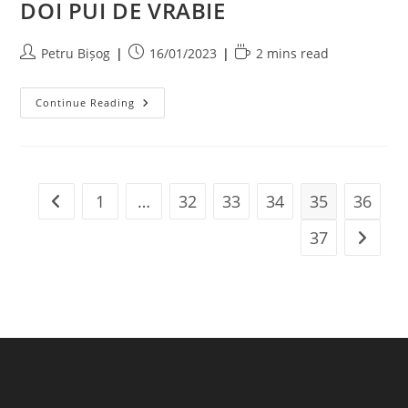
DOI PUI DE VRABIE
Post
Post
Reading
Petru Bișog
16/01/2023
2 mins read
author:
published:
time:
DOI
Continue Reading
PUI
DE
VRABIE
1
…
32
33
34
35
36
Go to the previous page
37
Go to t