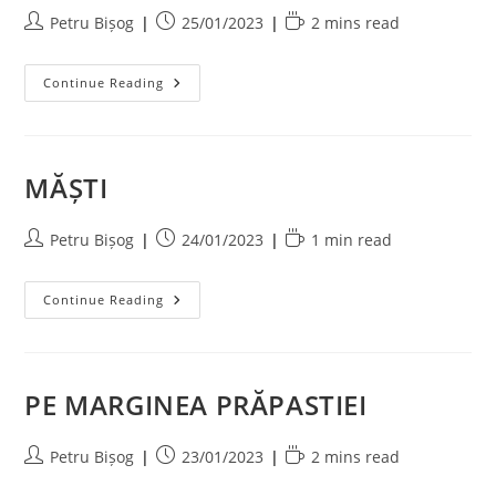
Post
Post
Reading
Petru Bișog
25/01/2023
2 mins read
author:
published:
time:
CARTEA
Continue Reading
MĂȘTI
Post
Post
Reading
Petru Bișog
24/01/2023
1 min read
author:
published:
time:
MĂȘTI
Continue Reading
PE MARGINEA PRĂPASTIEI
Post
Post
Reading
Petru Bișog
23/01/2023
2 mins read
author:
published:
time: