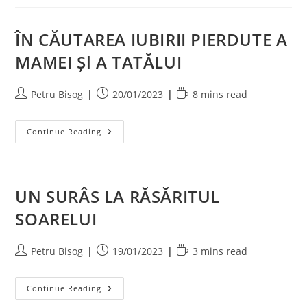
ÎN CĂUTAREA IUBIRII PIERDUTE A
MAMEI Șl A TATĂLUI
Post
Post
Reading
Petru Bișog
20/01/2023
8 mins read
author:
published:
time:
ÎN
Continue Reading
CĂUTAREA
IUBIRII
PIERDUTE
A
MAMEI
Șl
UN SURÂS LA RĂSĂRITUL
A
TATĂLUI
SOARELUI
Post
Post
Reading
Petru Bișog
19/01/2023
3 mins read
author:
published:
time:
UN
Continue Reading
SURÂS